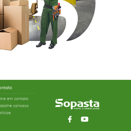
ontato
tre em contato
abalhe conosco
tícias
Facebook
YouTube