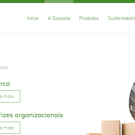
Início
A Sopasta
Produtos
Sustentabil
ado.
rca
a mais
rizes organizacionais
a mais