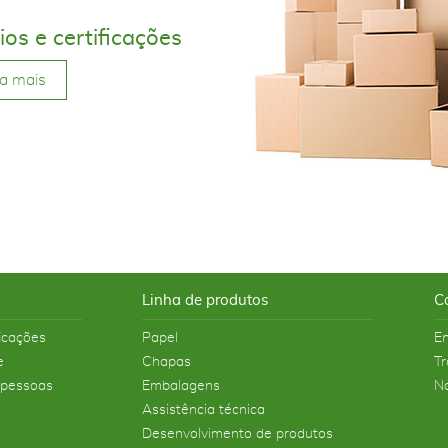
os e certificações
a mais
Linha de produtos
C
ficações
Papel
En
e
Chapas
Tr
 pessoas
Embalagens
No
Assistência técnica
Desenvolvimento de produtos