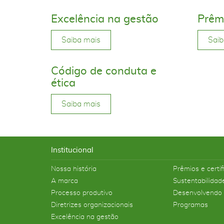
Excelência na gestão
Prêmi
Saiba mais
Saib
Código de conduta e
ética
Saiba mais
Institucional
Nossa história
Prêmios e certi
A marca
Sustentabilidad
Processo produtivo
Desenvolvendo
Diretrizes organizacionais
Programas
Excelência na gestão